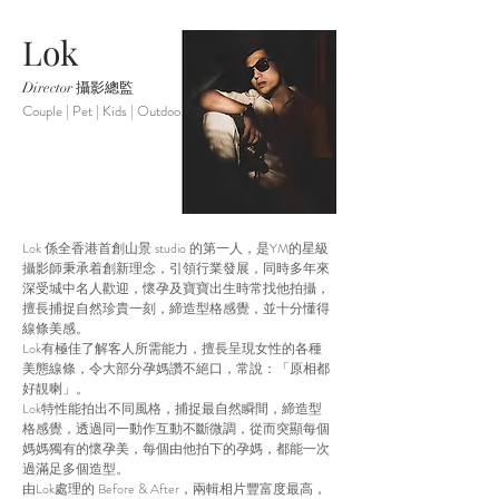
Lok
Director 攝影總監
Couple | Pet | Kids | Outdoor
Lok 係全香港首創山景 studio 的第一人，是YM的星級
攝影師秉承着創新理念，引領行業發展，同時多年來
深受城中名人歡迎，懷孕及寶寶出生時常找他拍攝，
擅長捕捉自然珍貴一刻，締造型格感覺，並十分懂得
線條美感。
Lok有極佳了解客人所需能力，擅長呈現女性的各種
美態線條，令大部分孕媽讚不絕口，常說：「原相都
好靚喇」。
Lok特性能拍出不同風格，捕捉最自然瞬間，締造型
格感覺，透過同一動作互動不斷微調，從而突顯每個
媽媽獨有的懷孕美，每個由他拍下的孕媽，都能一次
過滿足多個造型。
由Lok處理的 Before & After，兩輯相片豐富度最高，